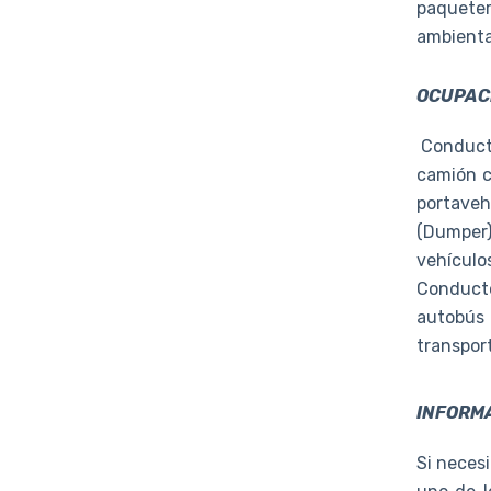
paqueter
ambienta
OCUPACI
Conducto
camión c
portaveh
(Dumper)
vehículo
Conducto
autobús 
transpor
INFORMA
Si necesi