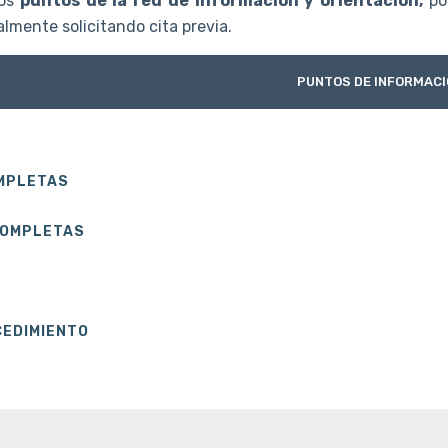
os
puntos de la red de información y orientación,
po
lmente solicitando cita previa.
PUNTOS DE INFORMACI
OMPLETAS
COMPLETAS
CEDIMIENTO