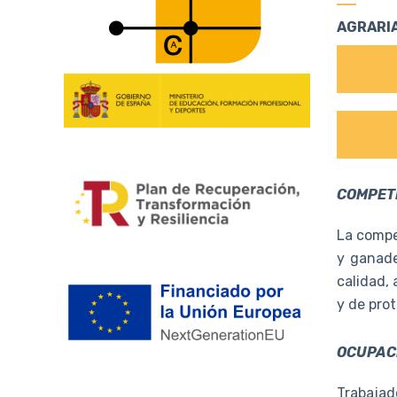
AGRARIA
COMPET
La compe
y ganade
calidad,
y de pro
OCUPACI
Trabajad