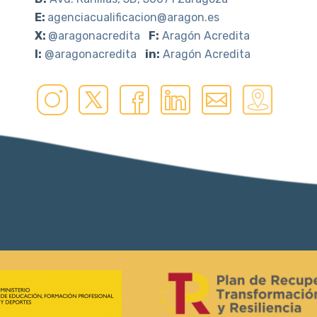
E:
agenciacualificacion@aragon.es
X:
@aragonacredita
F:
Aragón Acredita
I:
@aragonacredita
in:
Aragón Acredita