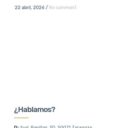
22 abril, 2026
/
No comment
¿Hablamos?
D:
Avd. Ranillas, 5D, 50071 Zaragoza