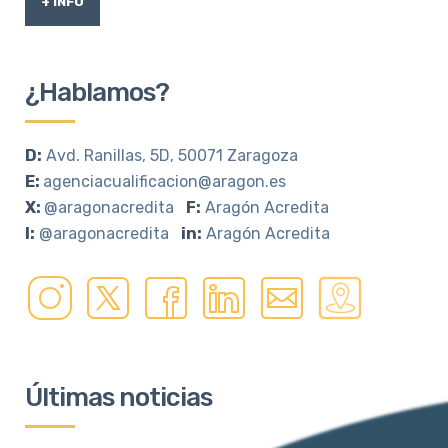
+ INFO
¿Hablamos?
D:
Avd. Ranillas, 5D, 50071 Zaragoza
E:
agenciacualificacion@aragon.es
X:
@aragonacredita
F:
Aragón Acredita
I:
@aragonacredita
in:
Aragón Acredita
Últimas noticias