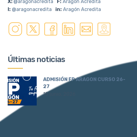
X:
@aragonacredita
F:
Aragón Acredita
I:
@aragonacredita
in:
Aragón Acredita
Últimas noticias
ADMISIÓN FP ARAGON CURSO 26-
27
15 junio, 2026