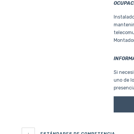
OCUPACI
Instalado
mantenim
telecomu
Montador 
INFORMA
Si necesi
uno de l
presencia