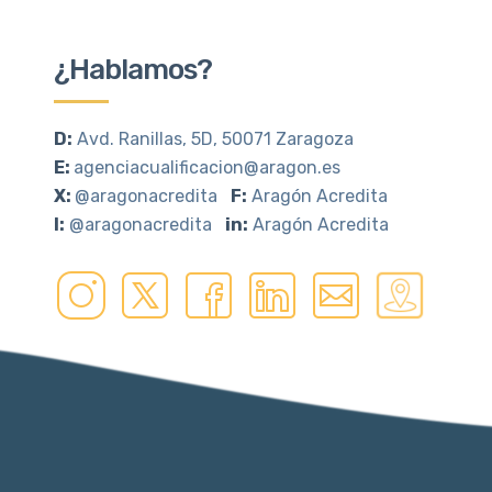
¿Hablamos?
D:
Avd. Ranillas, 5D, 50071 Zaragoza
E:
agenciacualificacion@aragon.es
X:
@aragonacredita
F:
Aragón Acredita
I:
@aragonacredita
in:
Aragón Acredita