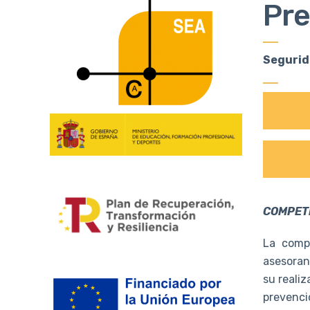
Pre
Segurid
COMPET
La compe
asesoran
su realiz
prevenci