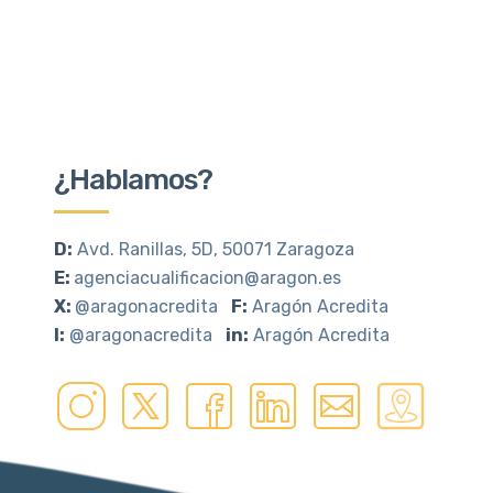
¿Hablamos?
D:
Avd. Ranillas, 5D, 50071 Zaragoza
E:
agenciacualificacion@aragon.es
X:
@aragonacredita
F:
Aragón Acredita
I:
@aragonacredita
in:
Aragón Acredita