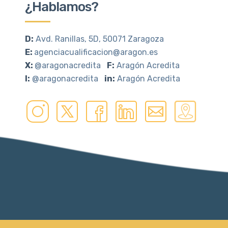
¿Hablamos?
D:
Avd. Ranillas, 5D, 50071 Zaragoza
E:
agenciacualificacion@aragon.es
X:
@aragonacredita
F:
Aragón Acredita
I:
@aragonacredita
in:
Aragón Acredita