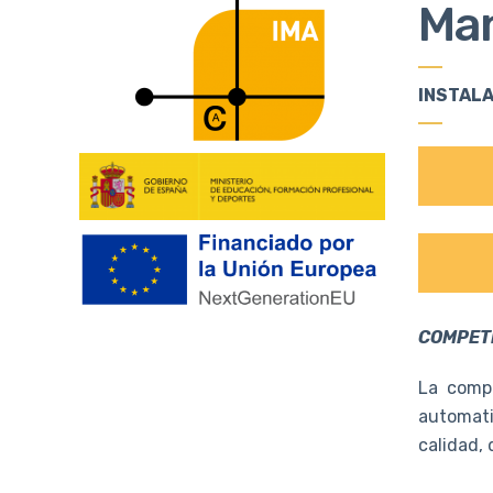
Man
INSTALA
COMPET
La compe
automati
calidad, 