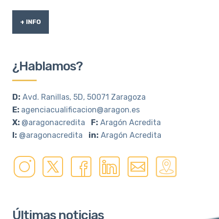
+ INFO
¿Hablamos?
D:
Avd. Ranillas, 5D, 50071 Zaragoza
E:
agenciacualificacion@aragon.es
X:
@aragonacredita
F:
Aragón Acredita
I:
@aragonacredita
in:
Aragón Acredita
Últimas noticias