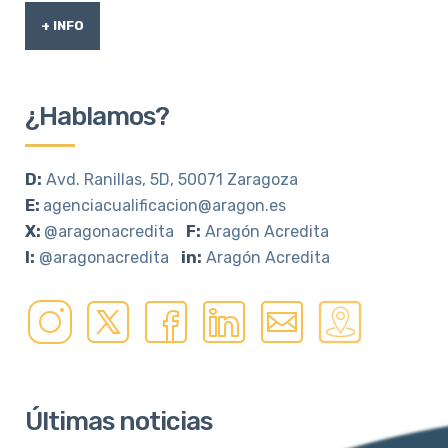
+ INFO
¿Hablamos?
D:
Avd. Ranillas, 5D, 50071 Zaragoza
E:
agenciacualificacion@aragon.es
X:
@aragonacredita
F:
Aragón Acredita
I:
@aragonacredita
in:
Aragón Acredita
Últimas noticias