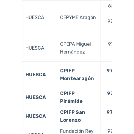
637 321
624
HUESCA
CEPYME Aragón
976 766
060
CPEPA Miguel
974 241
HUESCA
Hernández
504
CPIFP
974 242
HUESCA
Montearagón
673
CPIFP
974 210
HUESCA
Pirámide
102
CPIFP San
974 243
HUESCA
Lorenzo
633
Fundación Rey
974 286