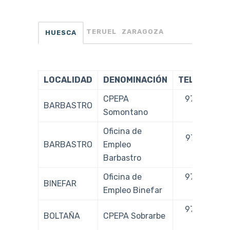
TERUEL
ZARAGOZA
HUESCA
LOCALIDAD
DENOMINACIÓN
TELÉFONO
CPEPA
974 306
BARBASTRO
Somontano
433
Oficina de
974 310
BARBASTRO
Empleo
700
Barbastro
Oficina de
974 430
BINEFAR
Empleo Binefar
952
974 342
BOLTAÑA
CPEPA Sobrarbe
916