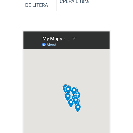
CPEPA Litera
DE LITERA
919