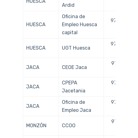
HUESCA
Ardid
995
Oficina de
974 228
HUESCA
Empleo Huesca
011
capital
974 224
HUESCA
UGT Huesca
050
974 355
JACA
CEOE Jaca
758
CPEPA
974 362
JACA
Jacetania
875
Oficina de
974 356
JACA
Empleo Jaca
146
974 401
MONZÓN
CCOO
904