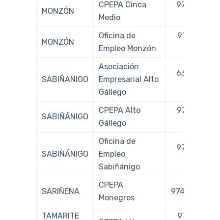
CPEPA Cinca
974 402
MONZÓN
Medio
420
Oficina de
974 417
MONZÓN
Empleo Monzón
074
Asociación
638 786
SABIÑANIGO
Empresarial Alto
326
Gállego
CPEPA Alto
974 483
SABIÑÁNIGO
Gállego
258
Oficina de
974 482
SABIÑÁNIGO
Empleo
121
Sabiñánigo
CPEPA
SARIÑENA
974 571 116
Monegros
TAMARITE
974 421