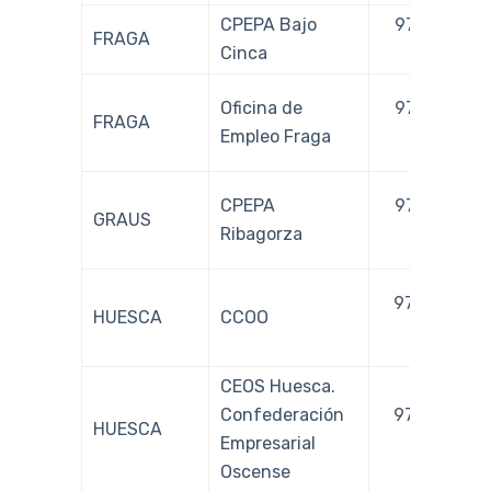
CPEPA Bajo
974 453
FRAGA
Cinca
733
Oficina de
974 474
FRAGA
Empleo Fraga
732
CPEPA
974 540
GRAUS
Ribagorza
528
974 220
HUESCA
CCOO
103
CEOS Huesca.
Confederación
974 242
HUESCA
Empresarial
363
Oscense