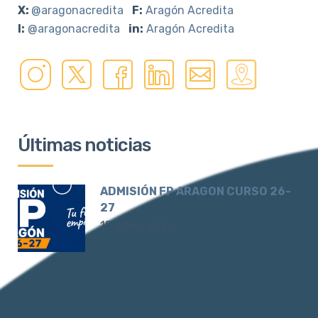
X:
@aragonacredita
F:
Aragón Acredita
I:
@aragonacredita
in:
Aragón Acredita
Últimas noticias
ADMISIÓN FP ARAGON CURSO 26-
27
15 junio, 2026